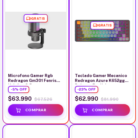
GRATIS
GRATIS
Microfono Gamer Rgb
Teclado Gamer Mecanico
Redragon Gm301 Fenris
Redragon Azure K652gg
Usb Aux 3.5
Rgb-pro English
-
5
%
OFF
-
23
%
OFF
$63.990
$62.990
$67.526
$81.990