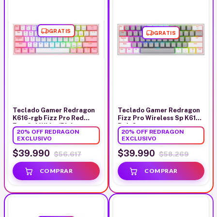
GRATIS
GRATIS
Teclado Gamer Redragon
Teclado Gamer Redragon
K616-rgb Fizz Pro Red
Fizz Pro Wireless Sp K616
Español White/Pink
Rgb Grey
20% OFF REDRAGON
20% OFF REDRAGON
EXCLUSIVO
EXCLUSIVO
$39.990
$39.990
$56.617
$58.269