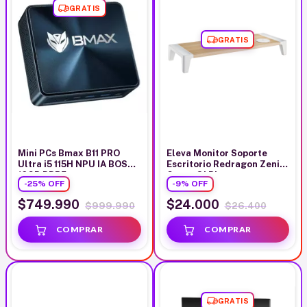
GRATIS
GRATIS
Mini PCs Bmax B11 PRO
Eleva Monitor Soporte
Ultra i5 115H NPU IA BOST
Escritorio Redragon Zenith
16GB DDR5
Carga Qi Blanco
-
25
%
OFF
-
9
%
OFF
$749.990
$24.000
$999.990
$26.400
GRATIS