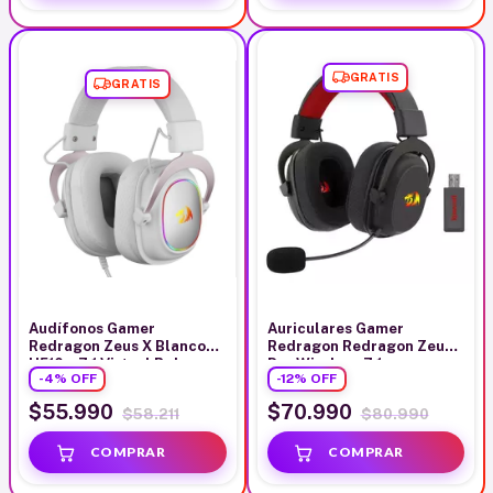
GRATIS
GRATIS
Audífonos Gamer
Auriculares Gamer
Redragon Zeus X Blanco
Redragon Redragon Zeus
H510w 7.1 Virtual Rgb
Pro Wireless 7.1
-
4
%
OFF
-
12
%
OFF
$55.990
$70.990
$58.211
$80.990
GRATIS