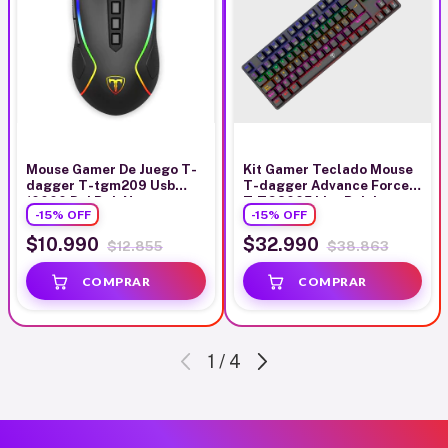
Mouse Gamer De Juego T-
Kit Gamer Teclado Mouse
dagger T-tgm209 Usb
T-dagger Advance Force
10000 Dpi Rgb Negro
T-TGS005 Lite Rainbow
-
15
%
OFF
-
15
%
OFF
Negro
$10.990
$32.990
$12.855
$38.863
1
/
4