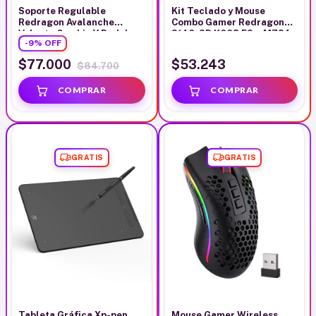
Soporte Regulable
Kit Teclado y Mouse
Redragon Avalanche
Combo Gamer Redragon
Volante Cambio Y Pedal
S146-SP K668 FS + M724
-
9
%
OFF
Color Negro
$77.000
$53.243
$84.700
GRATIS
GRATIS
Tableta Gráfica Xp-pen
Mouse Gamer Wireless