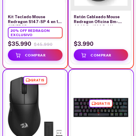
Kit Teclado Mouse
Ratón Cableado Mouse
Redragon S147-SP 4 en 1
Redragon Oficina Bm-
(K515RGB+
4049 De 1200 Dpi Negro
20% OFF REDRAGON
M724+H211+P016)
EXCLUSIVO
$35.990
$3.990
$45.990
GRATIS
GRATIS