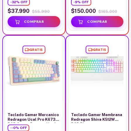
-
32
%
OFF
-
9
%
OFF
$37.990
$150.000
$55.990
$165.000
GRATIS
GRATIS
Teclado Gamer Mercanico
Teclado Gamer Membrana
Redragon Ucal Pro K673
Redragon Shiva K512W
RGB Crema Purpura Verde
RGB Blanco
-
-0
%
OFF