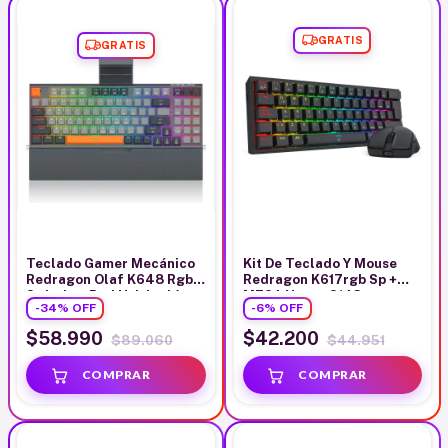
GRATIS
GRATIS
Teclado Gamer Mecánico
Kit De Teclado Y Mouse
Redragon Olaf K648 Rgb
Redragon K617rgb Sp +
Switches Red Usb Inglés
M724 Negro S143
-
34
%
OFF
-
6
%
OFF
$58.990
$42.200
$89.060
$44.951