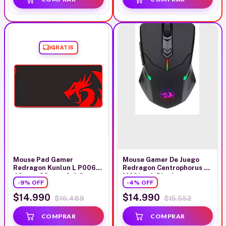
GRATIS
Mouse Pad Gamer
Mouse Gamer De Juego
Redragon Kunlun L P006
Redragon Centrophorus 2
42cm x 88cm x 0.4 Cm
M601-rgb Black
-
9
%
OFF
-
4
%
OFF
Negro Rojo
$14.990
$14.990
$16.489
$15.552