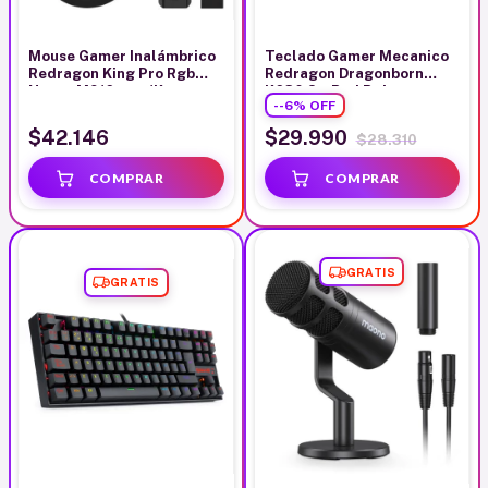
Mouse Gamer Inalámbrico
Teclado Gamer Mecanico
Redragon King Pro Rgb
Redragon Dragonborn
Negro M916-pro 1K
K630 Sw Red Rgb
-
-6
%
OFF
$42.146
$29.990
$28.310
GRATIS
GRATIS