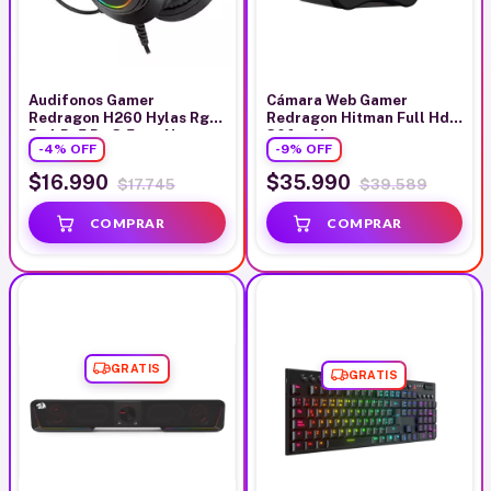
Audifonos Gamer
Cámara Web Gamer
Redragon H260 Hylas Rgb
Redragon Hitman Full Hd
Ps4 Ps5 Pc 3.5mm Negro
30fps Negro
-
4
%
OFF
-
9
%
OFF
$16.990
$35.990
$17.745
$39.589
GRATIS
GRATIS