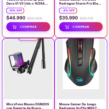
Deco 01 V3 Usb-c 16384
Redragon Storm Pro Black
Niveles de Presion
M808
-
15
%
OFF
-
-2
%
OFF
$46.990
$35.990
$55.069
$35.176
GRATIS
GRATIS
Micrófono Maono DGM20S
Mouse Gamer De Juego
con Soporte de Brazo
Redragon Griffin M607