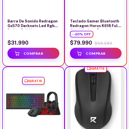
Barra De Sonido Redragon
Teclado Gamer Bluetooth
Gs570 Darknets Led Rgb
Redragon Horus K618 Full
Bt Aux Full Negro
Size Wireless Español
-
-20
%
OFF
$31.990
$79.990
$66.580
GRATIS
GRATIS