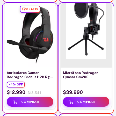
GRATIS
Auriculares Gamer
Micrófono Redragon
Redragon Cronus H211 Rgb
Quasar Gm200
Plug 3,5mm Usb
Condensador
-
4
%
OFF
Omnidireccional
$12.990
$39.990
$13.541