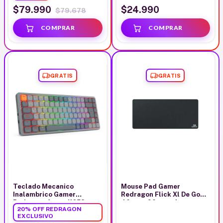
$79.990
$24.990
$79.678
GRATIS
GRATIS
Teclado Mecanico
Mouse Pad Gamer
Inalambrico Gamer
Redragon Flick Xl De Goma
Redragon Azure K652
40cm x 90cm x 4mm
20% OFF REDRAGON
Español Bluetooth
EXCLUSIVO