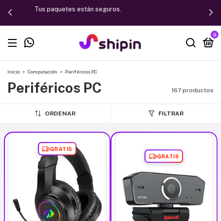
Tus paquetes están seguros.
0
Inicio
>
Computación
>
Periféricos PC
Periféricos PC
167 productos
ORDENAR
FILTRAR
GRATIS
GRATIS