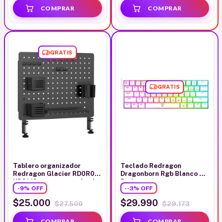
GRATIS
GRATIS
Tablero organizador
Teclado Redragon
Redragon Glacier RD0R02-
Dragonborn Rgb Blanco Sw
KP01 18 cm para escritorio
Red
-
9
%
OFF
-
-3
%
OFF
para auriculares lapicero
cables
$25.000
$29.990
$27.500
$29.173
GRATIS