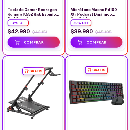
Teclado Gamer Redragon
Micrófono Maono Pd100
Kumara K552 Rgb Español
Xlr Podcast Dinámico
Red Switches
Cardioide
-
-2
%
OFF
-
12
%
OFF
$42.990
$39.990
$42.151
$45.195
GRATIS
GRATIS