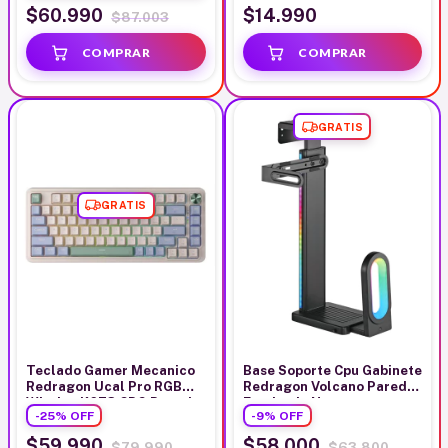
$60.990
$14.990
$87.003
GRATIS
GRATIS
Teclado Gamer Mecanico
Base Soporte Cpu Gabinete
Redragon Ucal Pro RGB
Redragon Volcano Pared
Wireles K673 CPG Pastel
Escritorio Negro
-
25
%
OFF
-
9
%
OFF
Beige
$59.990
$58.000
$79.990
$63.800