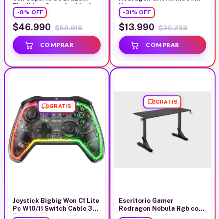
Flexible y Cancelación de
Negro
-
8
%
OFF
-
31
%
OFF
Sonido
$46.990
$13.990
$50.918
$20.238
GRATIS
GRATIS
Joystick Bigbig Won C1 Lite
Escritorio Gamer
Pc W10/11 Switch Cable 3m
Redragon Nebula Rgb con
Rgb
soporte auricular