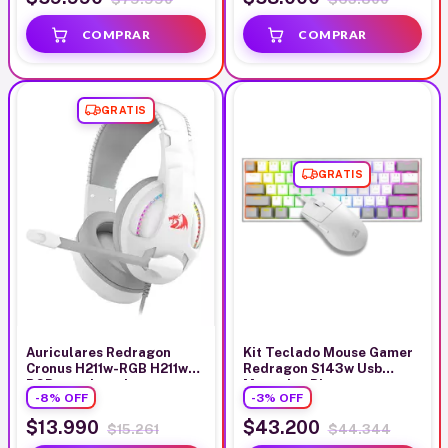
GRATIS
GRATIS
Auriculares Redragon
Kit Teclado Mouse Gamer
Cronus H211w-RGB H211w-
Redragon S143w Usb
RGB para jugadores
Mecanico Blanco
-
8
%
OFF
-
3
%
OFF
blancos con luz LED RGB
$13.990
$43.200
$15.261
$44.344