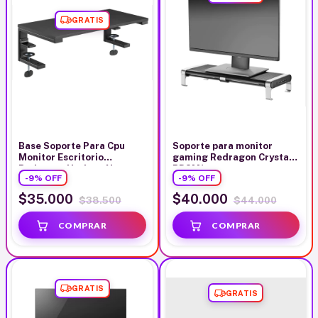
GRATIS
Base Soporte Para Cpu
Soporte para monitor
Monitor Escritorio
gaming Redragon Crystal
Redragon Horizon Negro
RDSM1
-
9
%
OFF
-
9
%
OFF
$35.000
$40.000
$38.500
$44.000
GRATIS
GRATIS