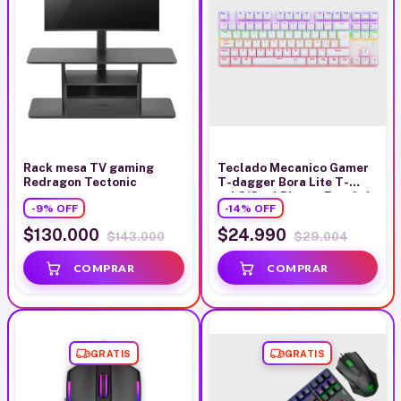
Rack mesa TV gaming
Teclado Mecanico Gamer
Redragon Tectonic
T-dagger Bora Lite T-
tgk313w-l Blanco Español
-
9
%
OFF
-
14
%
OFF
Latinoamérica
$130.000
$24.990
$143.000
$29.004
GRATIS
GRATIS