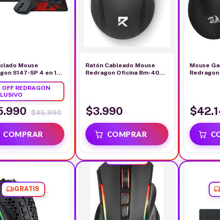
eclado Mouse
Ratón Cableado Mouse
Mouse Ga
gon S147-SP 4 en 1
Redragon Oficina Bm-4049
Redragon 
5RGB+
De 1200 Dpi Negro
Negro M9
H211+P016)
 OFF REDRAGON
LUSIVO
5.990
$3.990
$42.
$45.990
GRATIS
GRATIS