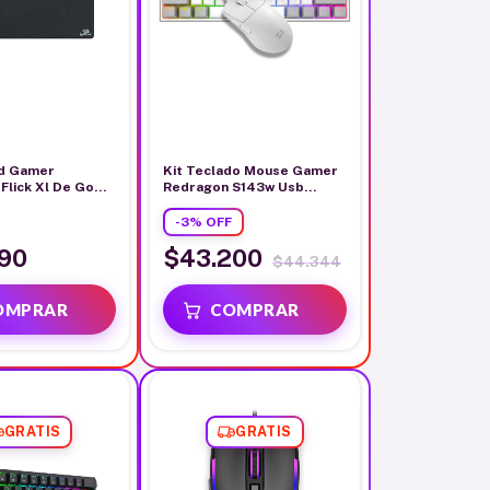
d Gamer
Kit Teclado Mouse Gamer
Flick Xl De Goma
Redragon S143w Usb
0cm x 4mm
Mecanico Blanco
-
3
%
OFF
90
$43.200
$44.344
GRATIS
GRATIS