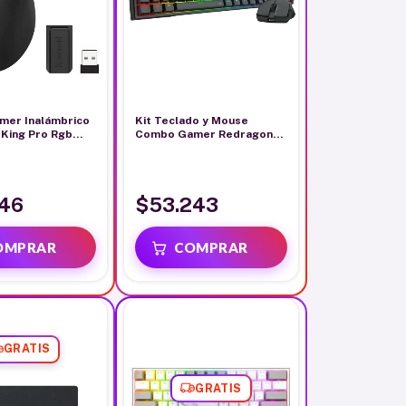
mer Inalámbrico
Kit Teclado y Mouse
King Pro Rgb
Combo Gamer Redragon
16-pro 1K
S146-SP K668 FS + M724
146
$53.243
GRATIS
GRATIS