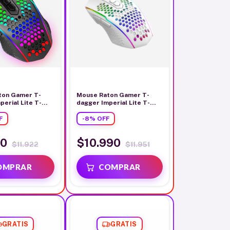
ton Gamer T-
Mouse Raton Gamer T-
erial Lite T-
dagger Imperial Lite T-
7200 Dpi Negro
tgm310w-l Blanco
F
-
8
%
OFF
90
$10.990
$11.922
$11.951
GRATIS
GRATIS