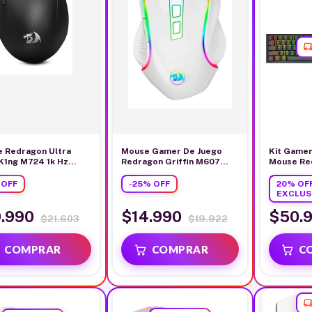
 Redragon Ultra
Mouse Gamer De Juego
Kit Gamer
 K1ng M724 1k Hz
Redragon Griffin M607
Mouse Re
 Cableado
Blanco
Inalámbri
%
OFF
-
25
%
OFF
20% OF
EXCLUS
9.990
$14.990
$50.
$21.603
$19.922