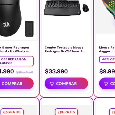
e Gamer Redragon
Combo Teclado y Mouse
Mouse Ra
Pro 4k Hz Wireless
Redragon Bs-7162max Sp 2
dagger Imp
 Negro
En 1 Wireless Ofimática
tgm310-l 
 OFF REDRAGON
-
16
%
OF
LUSIVO
4.990
$33.990
$9.9
$108.952
GRATIS
GRATIS