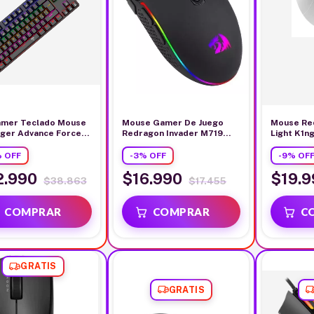
amer Teclado Mouse
Mouse Gamer De Juego
Mouse Re
ger Advance Force
Redragon Invader M719
Light K1n
005 Lite Rainbow
Rgb Negro Pixart
Blanco Ca
o
%
OFF
-
3
%
OFF
-
9
%
OF
2.990
$16.990
$19.
$38.863
$17.455
GRATIS
GRATIS