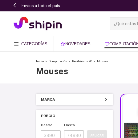
Tus paquetes están seguros.
CATEGORÍAS
NOVEDADES
COMPUTACIÓ
Inicio
>
Computación
>
Periféricos PC
>
Mouses
Mouses
MARCA
PRECIO
Desde
Hasta
APLICAR