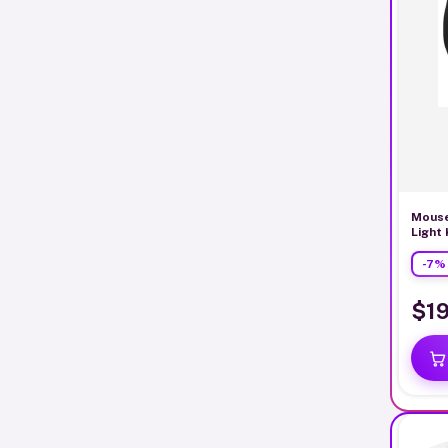
Mouse
Light
Negro
-
7
$1