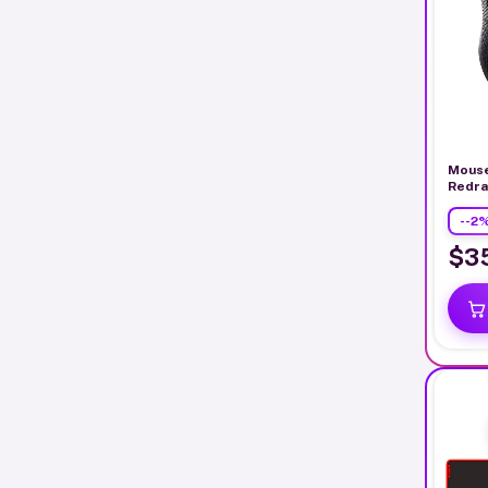
Mouse
Redra
M808
-
-2
$3