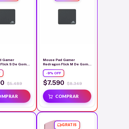
d Gamer
Mouse Pad Gamer
Flick S De Goma
Redragon Flick M De Goma
5cm x 3mm
32cm x 27cm x 3mm
F
-
9
%
OFF
90
$7.590
$5.489
$8.349
GRATIS