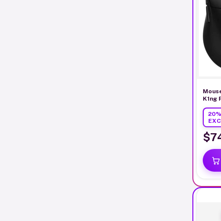
Mous
K1ng 
Black
20%
EXC
$7