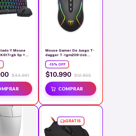
clado Y Mouse
Mouse Gamer De Juego T-
K617rgb Sp +
dagger T-tgm209 Usb
ro S143
10000 Dpi Rgb Negro
F
-
15
%
OFF
200
$10.990
$44.951
$12.855
GRATIS
GRATIS