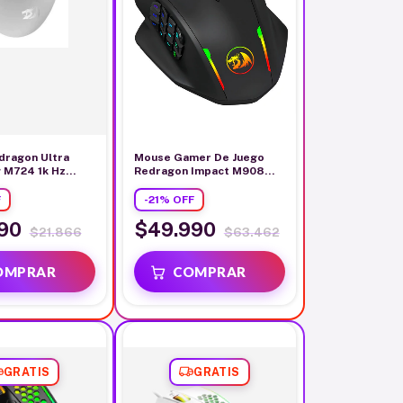
dragon Ultra
Mouse Gamer De Juego
g M724 1k Hz
Redragon Impact M908
bleado
Usb Rgb 18 Botones
F
-
21
%
OFF
990
$49.990
$21.866
$63.462
GRATIS
GRATIS