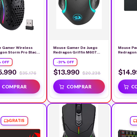
 Gamer Wireless
Mouse Gamer De Juego
Mouse Pa
gon Storm Pro Black
Redragon Griffin M607
Redragon 
Negro
40cm x 9
%
OFF
-
31
%
OFF
5.990
$13.990
$14.9
$35.176
$20.238
GRATIS
GRATIS