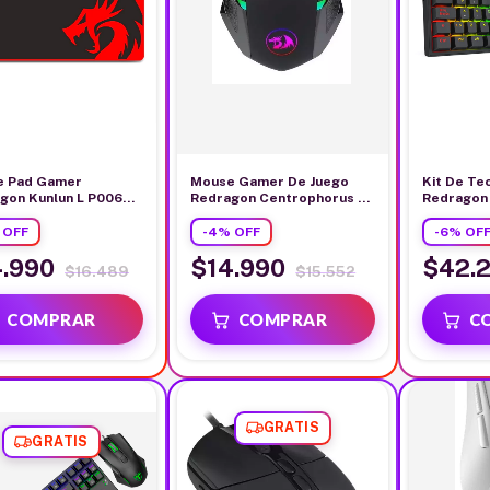
e Pad Gamer
Mouse Gamer De Juego
Kit De Te
gon Kunlun L P006
Redragon Centrophorus 2
Redragon 
x 88cm x 0.4 Cm
M601-rgb Black
M724 Neg
 Rojo
%
OFF
-
4
%
OFF
-
6
%
OF
4.990
$14.990
$42.
$16.489
$15.552
GRATIS
GRATIS