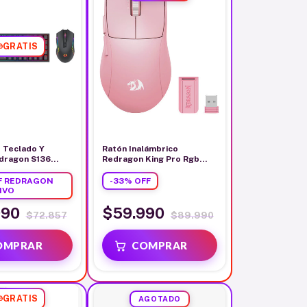
GRATIS
 Teclado Y
Ratón Inalámbrico
dragon S136
Redragon King Pro Rgb
co S/red
Rosa M916p-pro
F REDRAGON
-
33
%
OFF
IVO
990
$59.990
$72.857
$89.990
GRATIS
AGOTADO