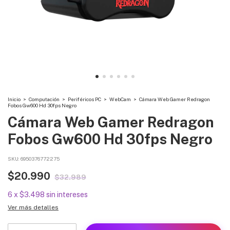
Inicio
>
Computación
>
Periféricos PC
>
WebCam
>
Cámara Web Gamer Redragon
Fobos Gw600 Hd 30fps Negro
Cámara Web Gamer Redragon
Fobos Gw600 Hd 30fps Negro
SKU:
6950376772275
$20.990
$32.989
6
x
$3.498
sin intereses
Ver más detalles