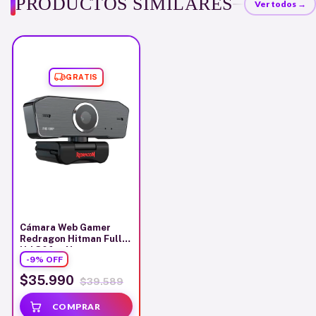
PRODUCTOS SIMILARES
Ver todos →
GRATIS
Cámara Web Gamer
Redragon Hitman Full
Hd 30fps Negro
-
9
%
OFF
$35.990
$39.589