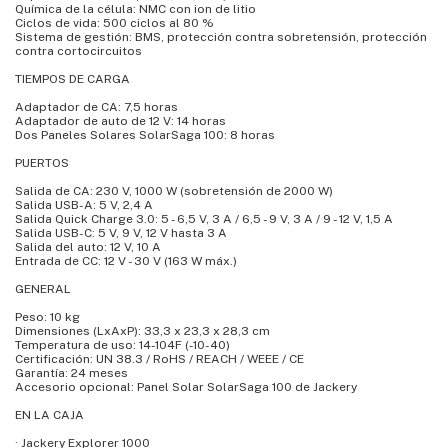
Química de la célula: NMC con ion de litio
Ciclos de vida: 500 ciclos al 80 %
Sistema de gestión: BMS, protección contra sobretensión, protección
contra cortocircuitos
TIEMPOS DE CARGA
Adaptador de CA: 7,5 horas
Adaptador de auto de 12 V: 14 horas
Dos Paneles Solares SolarSaga 100: 8 horas
PUERTOS
Salida de CA: 230 V, 1000 W (sobretensión de 2000 W)
Salida USB-A: 5 V, 2,4 A
Salida Quick Charge 3.0: 5 - 6,5 V, 3 A / 6,5 - 9 V, 3 A / 9 - 12 V, 1,5 A
Salida USB-C: 5 V, 9 V, 12 V hasta 3 A
Salida del auto: 12 V, 10 A
Entrada de CC: 12 V - 30 V (163 W máx.)
GENERAL
Peso: 10 kg
Dimensiones (LxAxP): 33,3 x 23,3 x 28,3 cm
Temperatura de uso: 14-104F (-10-40)
Certificación: UN 38.3 / RoHS / REACH / WEEE / CE
Garantía: 24 meses
Accesorio opcional: Panel Solar SolarSaga 100 de Jackery
EN LA CAJA
· Jackery Explorer 1000