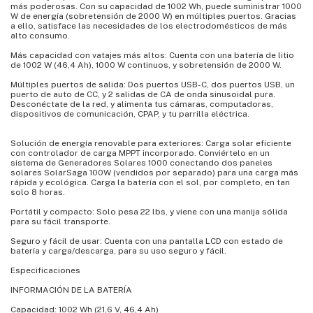
más poderosas. Con su capacidad de 1002 Wh, puede suministrar 1000
W de energía (sobretensión de 2000 W) en múltiples puertos. Gracias
a ello, satisface las necesidades de los electrodomésticos de más
alto consumo.
Más capacidad con vatajes más altos: Cuenta con una batería de litio
de 1002 W (46,4 Ah), 1000 W continuos, y sobretensión de 2000 W.
Múltiples puertos de salida: Dos puertos USB-C, dos puertos USB, un
puerto de auto de CC, y 2 salidas de CA de onda sinusoidal pura.
Desconéctate de la red, y alimenta tus cámaras, computadoras,
dispositivos de comunicación, CPAP, y tu parrilla eléctrica.
Solución de energía renovable para exteriores: Carga solar eficiente
con controlador de carga MPPT incorporado. Conviértelo en un
sistema de Generadores Solares 1000 conectando dos paneles
solares SolarSaga 100W (vendidos por separado) para una carga más
rápida y ecológica. Carga la batería con el sol, por completo, en tan
solo 8 horas.
Portátil y compacto: Solo pesa 22 lbs, y viene con una manija sólida
para su fácil transporte.
Seguro y fácil de usar: Cuenta con una pantalla LCD con estado de
batería y carga/descarga, para su uso seguro y fácil.
Especificaciones
INFORMACIÓN DE LA BATERÍA
Capacidad: 1002 Wh (21,6 V, 46,4 Ah)