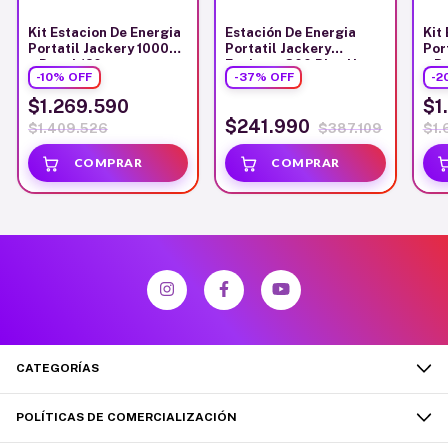
Kit Estacion De Energia
Estación De Energia
Kit
Portatil Jackery 1000w
Portatil Jackery
Por
+ Panel 120w
Explorer 300 Plus Ups
+ P
-
10
%
OFF
-
37
%
OFF
-
2
$1.269.590
$1
$241.990
$1.409.526
$387.109
$1.
CATEGORÍAS
POLÍTICAS DE COMERCIALIZACIÓN