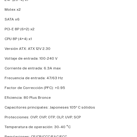
Molex x2
SATA x6
PCI-E 8P (6+2) x2
CPU 8P (4+4) x1
Versión ATX: ATX 12V 2.30
Voltaje de entrada: 100-240 V
Corriente de entrada: 6.3A max
Frecuencia de entrada: 47/63 Hz
Factor de Corrección (PFC): >0.95
Eficiencia: 80 Plus Bronce
Capacitores principales: Japoneses 105º C sólidos
Protecciones: OVP, OVP, OTP, OLP, UVP, SCP
Temperatura de operación: 30-40 °C
Regulaciones: CE/CB/CCC/EAC/FCC