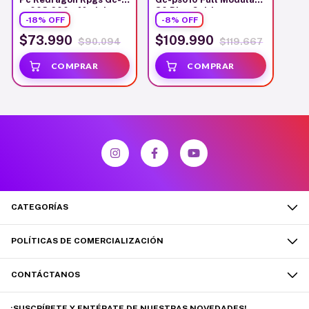
ps003 600w Modular
80 Plus Gold
-
18
%
OFF
-
8
%
OFF
$73.990
$109.990
$90.094
$119.667
CATEGORÍAS
POLÍTICAS DE COMERCIALIZACIÓN
CONTÁCTANOS
¡SUSCRÍBETE Y ENTÉRATE DE NUESTRAS NOVEDADES!