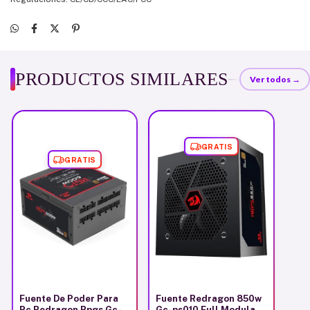
PRODUCTOS SIMILARES
Ver todos →
GRATIS
GRATIS
Fuente De Poder Para
Fuente Redragon 850w
Pc Redragon Rpgs Gc-
Gc-ps010 Full Modular