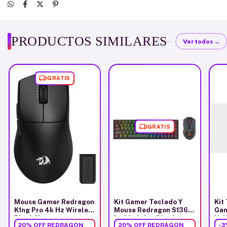
PRODUCTOS SIMILARES
Ver todos →
GRATIS
GRATIS
Mouse Gamer Redragon
Kit Gamer Teclado Y
Kit
K1ng Pro 4k Hz Wireless
Mouse Redragon S136
Gam
Black Negro
Inalámbrico S/red
Usb
20% OFF REDRAGON
20% OFF REDRAGON
-
3