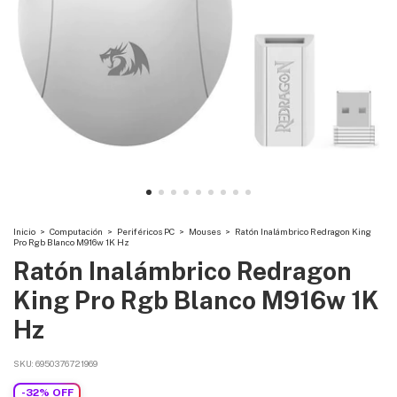
Inicio
>
Computación
>
Periféricos PC
>
Mouses
>
Ratón Inalámbrico Redragon King
Pro Rgb Blanco M916w 1K Hz
Ratón Inalámbrico Redragon
King Pro Rgb Blanco M916w 1K
Hz
SKU:
6950376721969
-
32
%
OFF