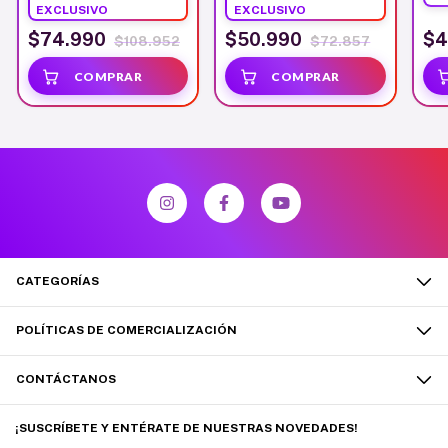
EXCLUSIVO
EXCLUSIVO
$74.990
$50.990
$4
$108.952
$72.857
CATEGORÍAS
POLÍTICAS DE COMERCIALIZACIÓN
CONTÁCTANOS
¡SUSCRÍBETE Y ENTÉRATE DE NUESTRAS NOVEDADES!