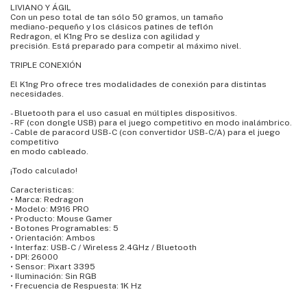
LIVIANO Y ÁGIL
Con un peso total de tan sólo 50 gramos, un tamaño
mediano-pequeño y los clásicos patines de teflón
Redragon, el K1ng Pro se desliza con agilidad y
precisión. Está preparado para competir al máximo nivel.
TRIPLE CONEXIÓN
El K1ng Pro ofrece tres modalidades de conexión para distintas
necesidades.
- Bluetooth para el uso casual en múltiples dispositivos.
- RF (con dongle USB) para el juego competitivo en modo inalámbrico.
- Cable de paracord USB-C (con convertidor USB-C/A) para el juego
competitivo
en modo cableado.
¡Todo calculado!
Caracteristicas:
• Marca: Redragon
• Modelo: M916 PRO
• Producto: Mouse Gamer
• Botones Programables: 5
• Orientación: Ambos
• Interfaz: USB-C / Wireless 2.4GHz / Bluetooth
• DPI: 26000
• Sensor: Pixart 3395
• Iluminación: Sin RGB
• Frecuencia de Respuesta: 1K Hz