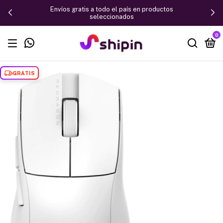
Envíos gratis a todo el país en productos
seleccionados
0
GRATIS