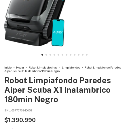
Inicio
>
Hogar
>
Robot Limpiapiscinas
>
Limpiafondos
>
Robot Limpiafondo Paredes
Aiper Scuba X1 Inalambrico 180min Negro
Robot Limpiafondo Paredes
Aiper Scuba X1 Inalambrico
180min Negro
SKU:
6977676340058
$1.390.990