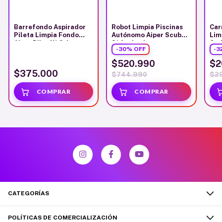
Barrefondo Aspirador
Robot Limpia Piscinas
Car
Pileta Limpia Fondo
Autónomo Aiper Scuba
Lim
Aiper Pilot X1 Gris
S1 Aspirador
Cad
-
30
%
OFF
-
3
Col
$520.990
$2
$375.000
$744.990
$2
CATEGORÍAS
POLÍTICAS DE COMERCIALIZACIÓN