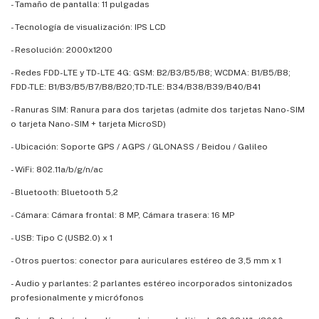
- Tamaño de pantalla: 11 pulgadas
- Tecnología de visualización: IPS LCD
- Resolución: 2000x1200
- Redes FDD-LTE y TD-LTE 4G: GSM: B2/B3/B5/B8; WCDMA: B1/B5/B8;
FDD-TLE: B1/B3/B5/B7/B8/B20;TD-TLE: B34/B38/B39/B40/B41
- Ranuras SIM: Ranura para dos tarjetas (admite dos tarjetas Nano-SIM
o tarjeta Nano-SIM + tarjeta MicroSD)
- Ubicación: Soporte GPS / AGPS / GLONASS / Beidou / Galileo
- WiFi: 802.11a/b/g/n/ac
- Bluetooth: Bluetooth 5,2
- Cámara: Cámara frontal: 8 MP, Cámara trasera: 16 MP
- USB: Tipo C (USB2.0) x 1
- Otros puertos: conector para auriculares estéreo de 3,5 mm x 1
- Audio y parlantes: 2 parlantes estéreo incorporados sintonizados
profesionalmente y micrófonos