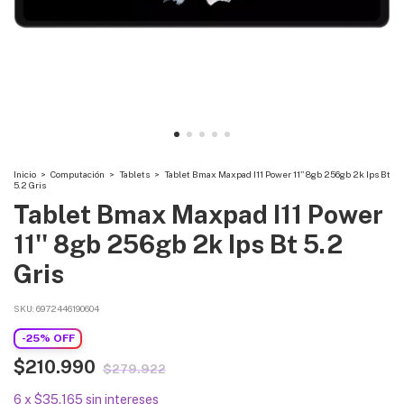
Inicio
>
Computación
>
Tablets
>
Tablet Bmax Maxpad I11 Power 11'' 8gb 256gb 2k Ips Bt
5.2 Gris
Tablet Bmax Maxpad I11 Power
11'' 8gb 256gb 2k Ips Bt 5.2
Gris
SKU:
6972446190604
-
25
%
OFF
$210.990
$279.922
6
x
$35.165
sin intereses