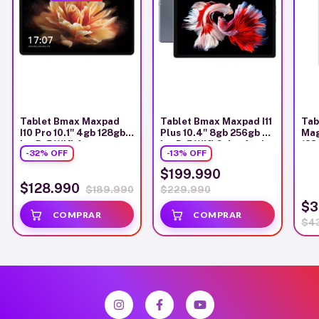
Tablet Bmax Maxpad
Tablet Bmax Maxpad I11
Tab
I10 Pro 10.1'' 4gb 128gb
Plus 10.4'' 8gb 256gb 2k
Mag
Ips Bt5 Wifi 4g
Ips Bt5 Wifi Color Azul
128
-
32
%
OFF
-
13
%
OFF
Acero
$199.990
$128.990
$189.990
$229.990
$3
$4