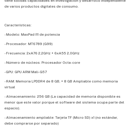
tiene sólidas capacidades en investigación y desarrollo independiente
de varios productos digitales de consumo.
Características:
- Modelo: MaxPad I11 de potencia
- Procesador: MT6789 (G99)
- Frecuencia: 2xA76 2,2GHz + 6xA55 2,0GHz
- Número de núcleos: Procesador Octa-core
-GPU: GPU ARM Mali-G57
- RAM: Memoria LPDDR4 de 8 GB, + 8 GB Ampliable como memoria
virtual
- Almacenamiento: 256 GB (La capacidad de memoria disponible es
menor que este valor porque el software del sistema ocupa parte del
espacio).
- Almacenamiento ampliable: Tarjeta TF (Micro SD) x1 (no estándar,
debe comprarse por separado)