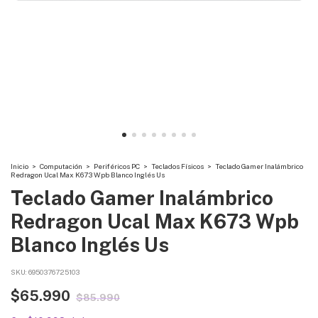
Inicio
>
Computación
>
Periféricos PC
>
Teclados Físicos
>
Teclado Gamer Inalámbrico
Redragon Ucal Max K673 Wpb Blanco Inglés Us
Teclado Gamer Inalámbrico
Redragon Ucal Max K673 Wpb
Blanco Inglés Us
SKU:
6950376725103
$65.990
$85.990