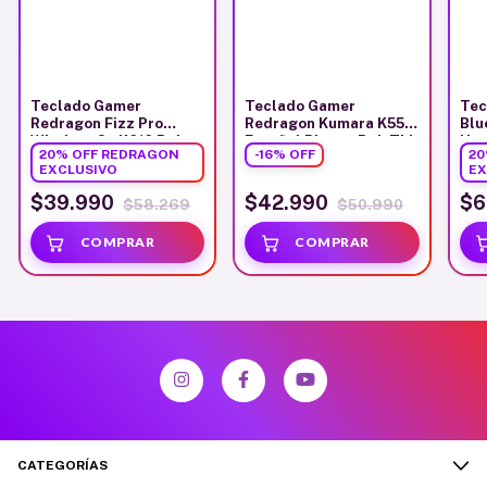
Teclado Gamer
Teclado Gamer
Tec
Redragon Fizz Pro
Redragon Kumara K552
Blu
Wireless Sp K616 Rgb
Español Blanco Rgb Tkl
Hor
20% OFF REDRAGON
-
16
%
OFF
20
Grey
Mec
EXCLUSIVO
EX
$39.990
$42.990
$6
$58.269
$50.990
CATEGORÍAS