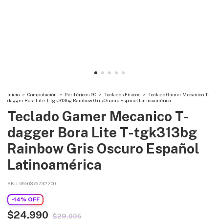
Inicio
>
Computación
>
Periféricos PC
>
Teclados Físicos
>
Teclado Gamer Mecanico T-
dagger Bora Lite T-tgk313bg Rainbow Gris Oscuro Español Latinoamérica
Teclado Gamer Mecanico T-
dagger Bora Lite T-tgk313bg
Rainbow Gris Oscuro Español
Latinoamérica
SKU:
6950376732200
-
14
%
OFF
$24.990
$29.005