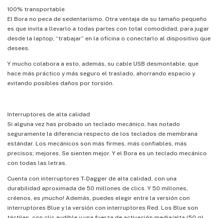
100% transportable
El Bora no peca de sedentarismo. Otra ventaja de su tamaño pequeño
es que invita a llevarlo a todas partes con total comodidad, para jugar
desde la laptop, “trabajar” en la oficina o conectarlo al dispositivo que
desees.
Y mucho colabora a esto, además, su cable USB desmontable, que
hace más práctico y más seguro el traslado, ahorrando espacio y
evitando posibles daños por torsión.
Interruptores de alta calidad
Si alguna vez has probado un teclado mecánico, has notado
seguramente la diferencia respecto de los teclados de membrana
estándar. Los mecánicos son más firmes, más confiables, más
precisos; mejores. Se sienten mejor. Y el Bora es un teclado mecánico
con todas las letras.
Cuenta con interruptores T-Dagger de alta calidad, con una
durabilidad aproximada de 50 millones de clics. Y 50 millones,
créenos, es ¡mucho! Además, puedes elegir entre la versión con
interruptores Blue y la versión con interruptores Red. Los Blue son
táctiles, con clic audible y una fuerza de activación media/alta (50 g).