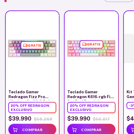
GRATIS
GRATIS
Teclado Gamer
Teclado Gamer
Kit
Redragon Fizz Pro
Redragon K616-rgb Fizz
Gam
Wireless Sp K616 Rgb
Pro Red Español
Usb
20% OFF REDRAGON
20% OFF REDRAGON
-
3
Grey
White/Pink
EXCLUSIVO
EXCLUSIVO
$39.990
$39.990
$4
$58.269
$56.617