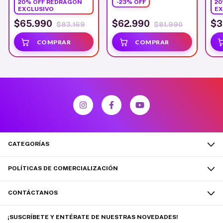
20% OFF REDRAGON
-
23
%
OFF
20
Mecanico
English
Whi
EXCLUSIVO
EX
$65.990
$62.990
$3
$83.169
$81.990
CATEGORÍAS
POLÍTICAS DE COMERCIALIZACIÓN
CONTÁCTANOS
¡SUSCRÍBETE Y ENTÉRATE DE NUESTRAS NOVEDADES!