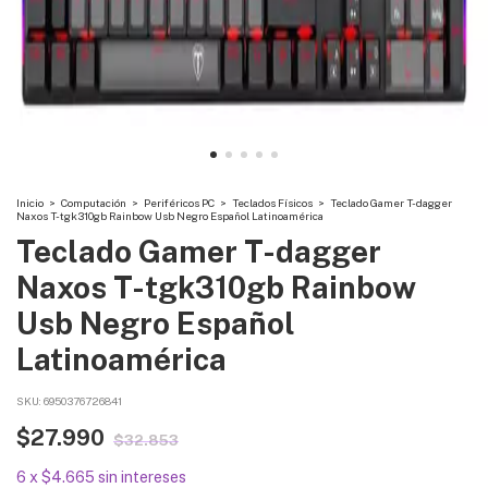
Inicio
>
Computación
>
Periféricos PC
>
Teclados Físicos
>
Teclado Gamer T-dagger
Naxos T-tgk310gb Rainbow Usb Negro Español Latinoamérica
Teclado Gamer T-dagger
Naxos T-tgk310gb Rainbow
Usb Negro Español
Latinoamérica
SKU:
6950376726841
$27.990
$32.853
6
x
$4.665
sin intereses