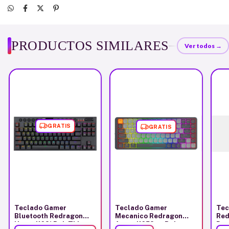
PRODUCTOS SIMILARES
Ver todos →
GRATIS
GRATIS
Teclado Gamer
Teclado Gamer
Tec
Bluetooth Redragon
Mecanico Redragon
Red
Horus K621 Rgb Tkl
Azure K652gg Rgb-pro
Pro