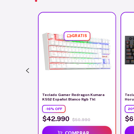
GRATIS
IS
amer Redragon
Teclado Gamer Redragon Kumara
Tecl
Blanco
K552 Español Blanco Rgb Tkl
Horu
-
16
%
OFF
20
$42.990
$6
.344
$50.990