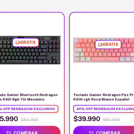
GRATIS
GRATIS
ado Gamer Bluetooth Redragon
Teclado Gamer Redragon Fizz P
s K621 Rgb Tkl Mecanico
K616-rgb Rosa/Blanco Español
% OFF REDRAGON EXCLUSIVO
20% OFF REDRAGON EXCLUSI
5.990
$39.990
$83.169
$61.039