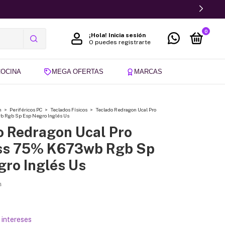
0
¡Hola!
Inicia sesión
O puedes registrarte
COCINA
MEGA OFERTAS
MARCAS
n
>
Periféricos PC
>
Teclados Físicos
>
Teclado Redragon Ucal Pro
 Rgb Sp Esp Negro Inglés Us
o Redragon Ucal Pro
ss 75% K673wb Rgb Sp
gro Inglés Us
4
n intereses