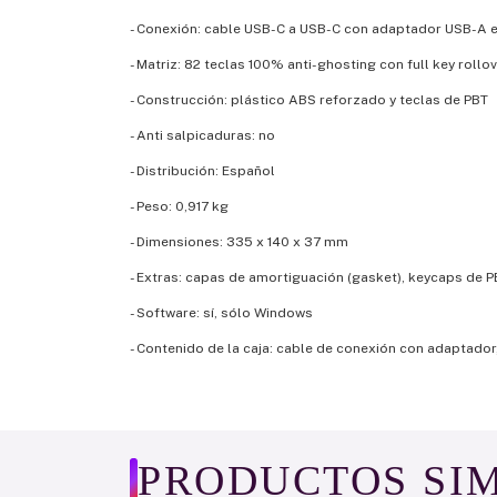
- Conexión: cable USB-C a USB-C con adaptador USB-A e
- Matriz: 82 teclas 100% anti-ghosting con full key rollo
- Construcción: plástico ABS reforzado y teclas de PBT
- Anti salpicaduras: no
- Distribución: Español
- Peso: 0,917 kg
- Dimensiones: 335 x 140 x 37 mm
- Extras: capas de amortiguación (gasket), keycaps de 
- Software: sí, sólo Windows
- Contenido de la caja: cable de conexión con adaptador
PRODUCTOS SI