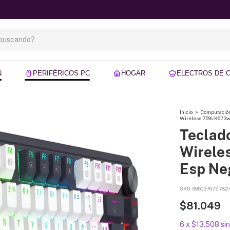
N
PERIFÉRICOS PC
HOGAR
ELECTROS DE 
Inicio
>
Computació
Wireless 75% K673wb
Teclad
Wirele
Esp Ne
SKU:
695037672782
$81.049
6
x
$13.508
si