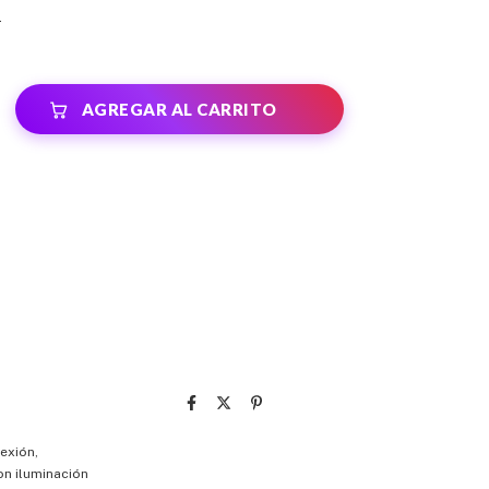
s
exión,
on iluminación