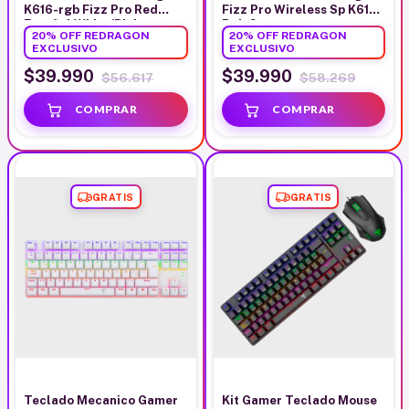
K616-rgb Fizz Pro Red
Fizz Pro Wireless Sp K616
Español White/Pink
Rgb Grey
20% OFF REDRAGON
20% OFF REDRAGON
EXCLUSIVO
EXCLUSIVO
$39.990
$39.990
$56.617
$58.269
GRATIS
GRATIS
Teclado Mecanico Gamer
Kit Gamer Teclado Mouse