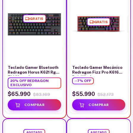
GRATIS
GRATIS
Teclado Gamer Bluetooth
Teclado Gamer Mecánico
Redragon Horus K621 Rgb
Redragon Fizz Pro K616
Tkl Mecanico
Rgb Wireless
20% OFF REDRAGON
-
-7
%
OFF
EXCLUSIVO
$65.990
$55.990
$83.169
$52.173
AGOTADO
AGOTADO