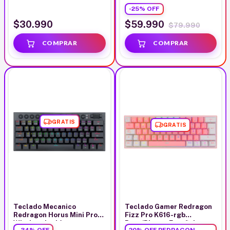
Blanco Usb Gris/blanco
RGB Wireless Ingles Verde
-
25
%
OFF
Inglés Us
Blanco
$30.990
$59.990
$79.990
GRATIS
GRATIS
Teclado Mecanico
Teclado Gamer Redragon
Redragon Horus Mini Pro
Fizz Pro K616-rgb
Wireless Inglés
Rosa/Blanco Español
-
34
%
OFF
20% OFF REDRAGON