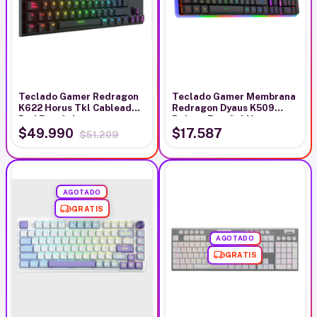
Teclado Gamer Redragon
Teclado Gamer Membrana
K622 Horus Tkl Cableado
Redragon Dyaus K509
Red Español
Rgb-sp Español Negro
$49.990
$17.587
$51.209
AGOTADO
GRATIS
AGOTADO
GRATIS