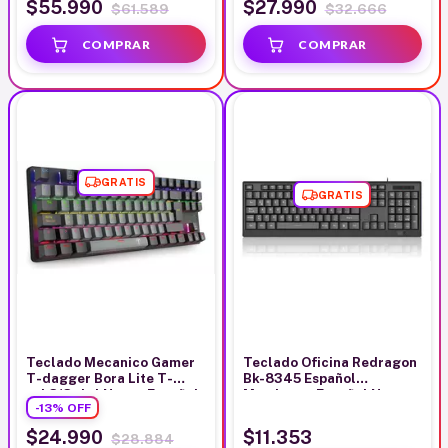
$55.990
$27.990
$61.589
$32.666
GRATIS
GRATIS
Teclado Mecanico Gamer
Teclado Oficina Redragon
T-dagger Bora Lite T-
Bk-8345 Español
tgk313gb-l Negro Español
Membrana Español Negro
-
13
%
OFF
Latinoamérica
Español España
$24.990
$11.353
$28.884