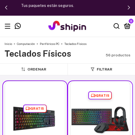
Tus paquetes están seguros.
0
Inicio
>
Computación
>
Periféricos PC
>
Teclados Físicos
Teclados Físicos
56 productos
ORDENAR
FILTRAR
GRATIS
GRATIS