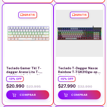
GRATIS
GRATIS
Teclado Gamer Tkl T-
Teclado T-Dagger Naxox
dagger Arena Lite T-
Rainbow T-TGK310gw-sp
tgk321w-l Rainbow Blanco
Black/grey idioma español
-
13
%
OFF
-
15
%
OFF
Inglés Internacional
$20.990
$27.990
$23.995
$32.990