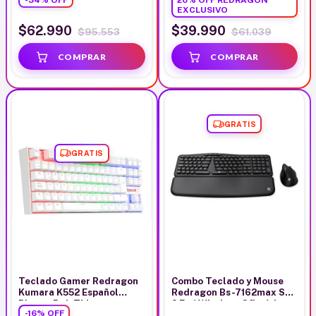
EXCLUSIVO
$62.990
$39.990
$95.553
$61.039
GRATIS
GRATIS
Teclado Gamer Redragon
Combo Teclado y Mouse
Kumara K552 Español
Redragon Bs-7162max Sp
Blanco Rgb Tkl
2 En 1 Wireless Ofimática
-
16
%
OFF