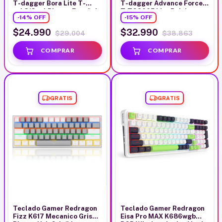
T-dagger Bora Lite T-
T-dagger Advance Force
tgk313w-l Blanco Español
T-TGS005 Lite Rainbow
-
14
%
OFF
-
15
%
OFF
Latinoamérica
Negro
$24.990
$32.990
$29.004
$38.863
GRATIS
GRATIS
Teclado Gamer Redragon
Teclado Gamer Redragon
Fizz K617 Mecanico Gris
Eisa Pro MAX K686wgb