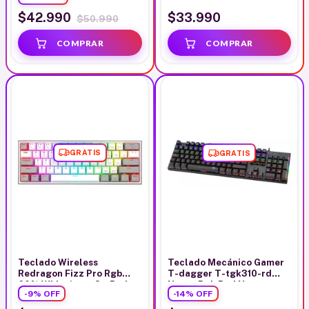
$42.990
$33.990
$50.990
GRATIS
GRATIS
Teclado Wireless
Teclado Mecánico Gamer
Redragon Fizz Pro Rgb
T-dagger T-tgk310-rd
60% White/grey Sw Red
Naxos Rgb Red Negro
-
9
%
OFF
-
14
%
OFF
Blanco/gris Español