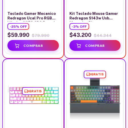
Teclado Gamer Mecanico
Kit Teclado Mouse Gamer
Redragon Ucal Pro RGB
Redragon S143w Usb
Wireles K673 CPG Pastel
Mecanico Blanco
-
25
%
OFF
-
3
%
OFF
Beige
$59.990
$43.200
$79.990
$44.344
GRATIS
GRATIS