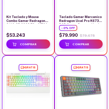
Kit Teclado y Mouse
Teclado Gamer Mercanico
Combo Gamer Redragon
Redragon Ucal Pro K673
S146-SP K668 FS + M724
RGB Crema Purpura Verde
-
-0
%
OFF
$53.243
$79.990
$79.678
GRATIS
GRATIS