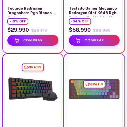
Teclado Redragon
Teclado Gamer Mecánico
Dragonborn Rgb Blanco Sw
Redragon Olaf K648 Rgb
Red
Switches Red Usb Inglés
-
-3
%
OFF
-
34
%
OFF
$29.990
$58.990
$29.173
$89.060
GRATIS
GRATIS