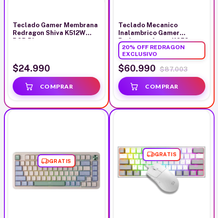
Teclado Gamer Membrana
Teclado Mecanico
Redragon Shiva K512W
Inalambrico Gamer
RGB Blanco
Redragon Azure K652
20% OFF REDRAGON
Español Bluetooth
EXCLUSIVO
$24.990
$60.990
$87.003
GRATIS
GRATIS