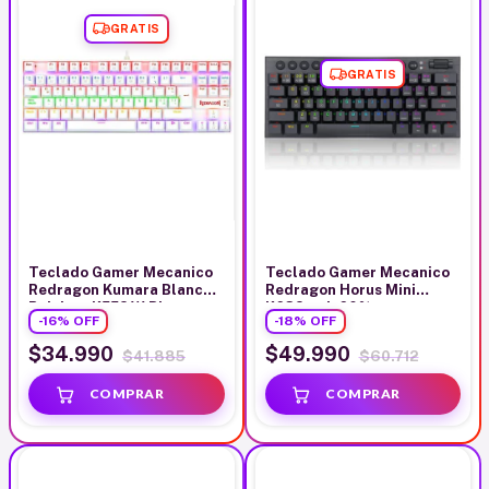
GRATIS
GRATIS
Teclado Gamer Mecanico
Teclado Gamer Mecanico
Redragon Kumara Blanco
Redragon Horus Mini
Rainbow K552 W Blanco
K632-rgb 60%
-
16
%
OFF
-
18
%
OFF
Español
$34.990
$49.990
$41.885
$60.712