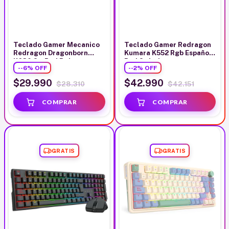
Teclado Gamer Mecanico
Teclado Gamer Redragon
Redragon Dragonborn
Kumara K552 Rgb Español
K630 Sw Red Rgb
Red Switches
-
-6
%
OFF
-
-2
%
OFF
$29.990
$42.990
$28.310
$42.151
GRATIS
GRATIS