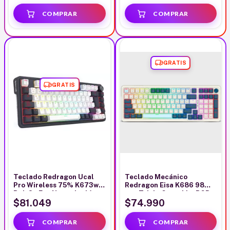
GRATIS
GRATIS
Teclado Redragon Ucal
Teclado Mecánico
Pro Wireless 75% K673wb
Redragon Eisa K686 98%
Rgb Sp Esp Negro Inglés
con Triple Conexión, RGB
Us
Chroma, compatible
$81.049
$74.990
Windows/Mac, color
blanco con azul