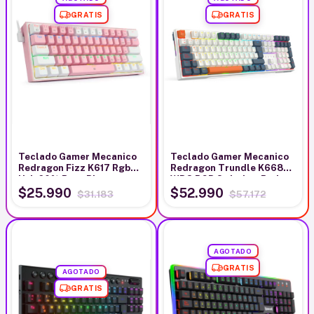
GRATIS
GRATIS
Teclado Gamer Mecanico
Teclado Gamer Mecanico
Redragon Fizz K617 Rgb
Redragon Trundle K668
Usb 60% Rosa Blanco
WBO RGB Switches Red
Español
$25.990
$52.990
$31.183
$57.172
AGOTADO
GRATIS
AGOTADO
GRATIS