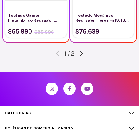
Teclado Gamer
Teclado Mecánico
Inalámbrico Redragon
Redragon Horus Fs K618w-
Ucal Max K673 Wpb
rgb Wireless Blanco
Blanco Inglés Us
$65.990
$76.639
$85.990
1
/
2
CATEGORÍAS
POLÍTICAS DE COMERCIALIZACIÓN