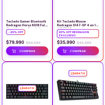
Teclado Gamer Bluetooth
Kit Teclado Mouse
Redragon Horus K618 Full
Redragon S147-SP 4 en 1
Size Wireless Español
(K515RGB+
-
-20
%
OFF
20% OFF REDRAGON
M724+H211+P016)
EXCLUSIVO
$79.990
$35.990
$66.580
$45.990
GRATIS
GRATIS