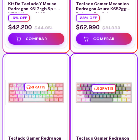
Kit De Teclado Y Mouse
Teclado Gamer Mecanico
Redragon K617rgb Sp +
Redragon Azure K652gg
M724 Negro S143
Rgb-pro English
-
6
%
OFF
-
23
%
OFF
$42.200
$62.990
$44.951
$81.990
GRATIS
GRATIS
Teclado Gamer Redragon
Teclado Gamer Redragon