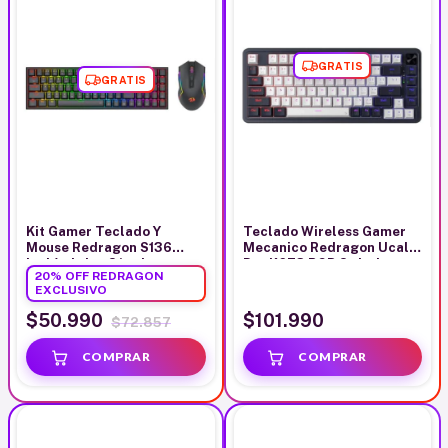
GRATIS
GRATIS
Kit Gamer Teclado Y
Teclado Wireless Gamer
Mouse Redragon S136
Mecanico Redragon Ucal
Inalámbrico S/red
Pro K673 RGB Switches
20% OFF REDRAGON
Red Negro Blanco
EXCLUSIVO
$50.990
$101.990
$72.857